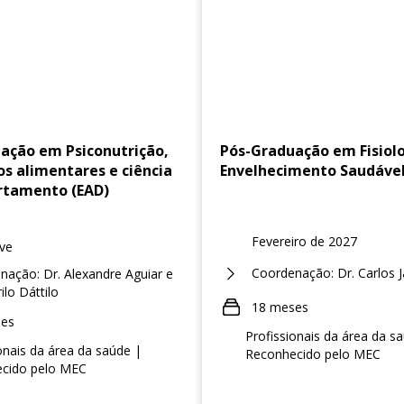
ação em Psiconutrição,
Pós-Graduação em Fisiol
os alimentares e ciência
Envelhecimento Saudável
rtamento (EAD)
Fevereiro de 2027
ve
Coordenação: Dr. Carlos J
nação: Dr. Alexandre Aguiar e
ilo Dáttilo
18 meses
ses
Profissionais da área da s
onais da área da saúde |
Reconhecido pelo MEC
cido pelo MEC