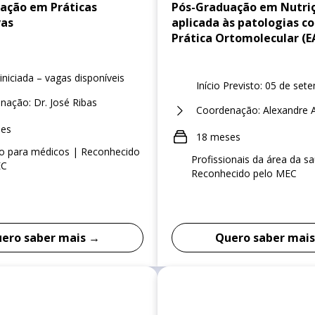
ação em Práticas
Pós-Graduação em Nutriç
vas
aplicada às patologias c
Prática Ortomolecular (E
niciada – vagas disponíveis
Início Previsto: 05 de set
nação: Dr. José Ribas
Coordenação: Alexandre A
ses
18 meses
vo para médicos | Reconhecido
Profissionais da área da s
EC
Reconhecido pelo MEC
ero saber mais →
Quero saber mai