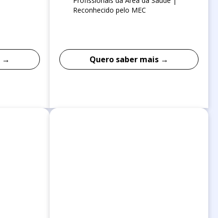
Profissionais da Área da Saúde |
Reconhecido pelo MEC
s →
Quero saber mais →