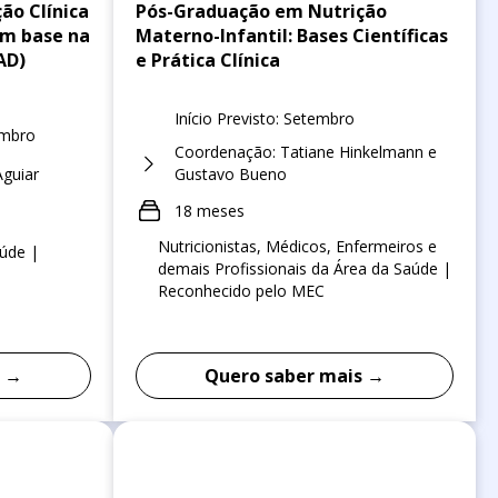
ão Clínica
Pós-Graduação em Nutrição
om base na
Materno-Infantil: Bases Científicas
AD)
e Prática Clínica
Início Previsto: Setembro
embro
Coordenação: Tatiane Hinkelmann e
guiar
Gustavo Bueno
18 meses
Nutricionistas, Médicos, Enfermeiros e
aúde |
demais Profissionais da Área da Saúde |
Reconhecido pelo MEC
s →
Quero saber mais →