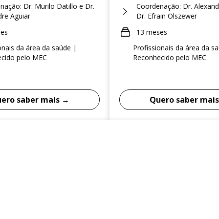
ação: Dr. Murilo Datillo e Dr.
Coordenação: Dr. Alexand
dre Aguiar
Dr. Efrain Olszewer
ses
13 meses
onais da área da saúde |
Profissionais da área da s
cido pelo MEC
Reconhecido pelo MEC
ero saber mais →
Quero saber mai