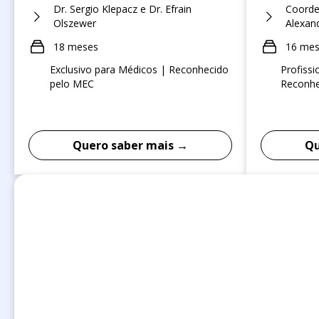
Dr. Sergio Klepacz e Dr. Efrain
Coorden
Olszewer
Alexan
18 meses
16 me
Exclusivo para Médicos | Reconhecido
Profissi
pelo MEC
Reconhe
Quero saber mais →
Qu