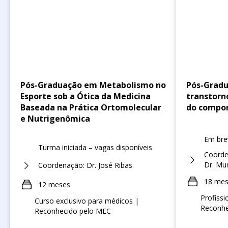
Pós-Graduação em Metabolismo no
Pós-Gradu
Esporte sob a Ótica da Medicina
transtorn
Baseada na Prática Ortomolecular
do compo
e Nutrigenômica
Em bre
Turma iniciada – vagas disponíveis
Coorde
Dr. Mur
Coordenação: Dr. José Ribas
18 me
12 meses
Profissi
Curso exclusivo para médicos |
Reconhe
Reconhecido pelo MEC