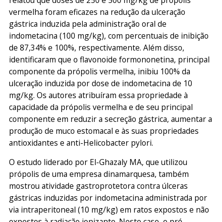
vermelha foram eficazes na redução da ulceração
gástrica induzida pela administração oral de
indometacina (100 mg/kg), com percentuais de inibição
de 87,34% e 100%, respectivamente. Além disso,
identificaram que o flavonoide formononetina, principal
componente da própolis vermelha, inibiu 100% da
ulceração induzida por dose de indometacina de 10
mg/kg. Os autores atribuíram essa propriedade à
capacidade da própolis vermelha e de seu principal
componente em reduzir a secreção gástrica, aumentar a
produção de muco estomacal e às suas propriedades
antioxidantes e anti-Helicobacter pylori.
O estudo liderado por El-Ghazaly MA, que utilizou
própolis de uma empresa dinamarquesa, também
mostrou atividade gastroprotetora contra úlceras
gástricas induzidas por indometacina administrada por
via intraperitoneal (10 mg/kg) em ratos expostos e não
expostos à radiação ionizante. Neste caso, o pré-