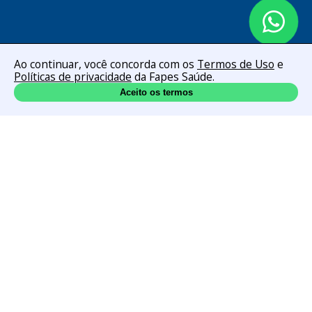
Ao continuar, você concorda com os
Termos de Uso
e
Políticas de privacidade
da Fapes Saúde.
Aceito os termos
Institucional
SOBRE
EVENTOS
CONTATO
ÁREA DO ALUNO
TERMOS DE USO
POLÍTICA DE PRIVACIDADE