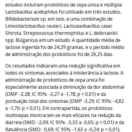
estudos incluíram probióticos de cepa única e múltipla:
Lactobacillus acidophilus
foi utilizado em três estudos,
Bifidobacterium
sp. em seis, e uma combinação de
Limosilactobacillus reuteri
,
Lacticaseibacillus casei
Shirota,
Streptococcus thermophilus
e
L. delbrueckii
spp.
Bulgaricus
em um estudo. A quantidade média de
lactose ingerida foi de 24,29 gramas, e o período médio
de administração dos probióticos foi de 26,25 dias.
Os resultados indicaram uma redução significativa em
todos os sintomas associados à intolerância à lactose. A
administração de probióticos de cepa única foi
especialmente associada à diminuição da dor abdominal
(DMP -2,28; IC 95%: -2,27 a -1,78; p < 0,01) e da
pontuação total dos sintomas (DMP -3,29; IC 95%: -4,82
a -1,76; p < 0,01). Em contrapartida, os probióticos
multicepas mostraram-se mais eficazes na redução da
diarreia (SMD: -2,09; IC 95%: -3,53 a -0,65; p < 0,01) e da
flatulência (SMD: -0,69; IC 95%: -1,63 a -0,24; p < 0,01).