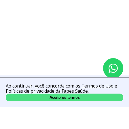
Ao continuar, você concorda com os
Termos de Uso
e
Políticas de privacidade
da Fapes Saúde.
Inscreva-se →
Aceito os termos