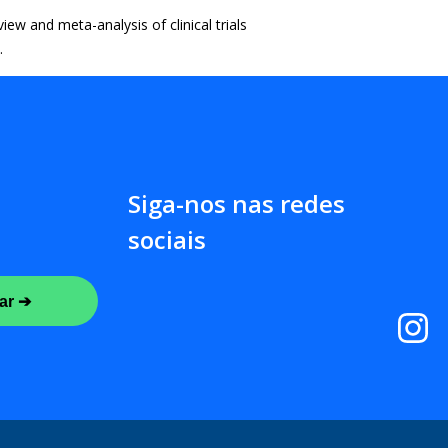
w and meta-analysis of clinical trials
.
Siga-nos nas redes
sociais