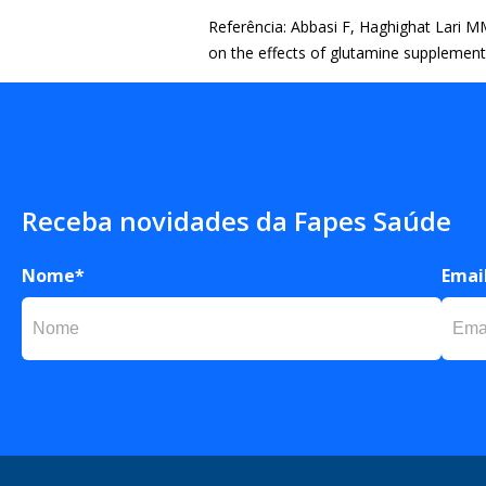
Referência:
Abbasi F, Haghighat Lari MM,
on the effects of
glutamine supplementat
Receba novidades da Fapes Saúde
Nome*
Emai