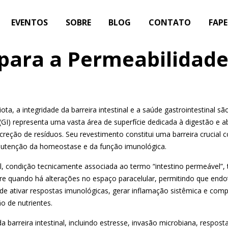
EVENTOS
SOBRE
BLOG
CONTATO
FAP
para a Permeabilidade
a, a integridade da barreira intestinal e a saúde gastrointestinal s
l (GI) representa uma vasta área de superfície dedicada à digestão e 
eção de resíduos. Seu revestimento constitui uma barreira crucial c
utenção da homeostase e da função imunológica.
l, condição tecnicamente associada ao termo “intestino permeável”
corre quando há alterações no espaço paracelular, permitindo que end
e ativar respostas imunológicas, gerar inflamação sistêmica e comp
ão de nutrientes.
a barreira intestinal, incluindo estresse, invasão microbiana, respos