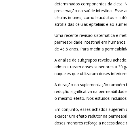
determinados componentes da dieta. Ne
preservação da saúde intestinal. Esse 
células imunes, como leucócitos e linf
atrofia das células epiteliais e ao aum
Uma recente revisão sistemática e met
permeabilidade intestinal em humanos.
de 46,5 anos. Para medir a permeabilida
A análise de subgrupos revelou achados
administraram doses superiores a 30 g/
naqueles que utilizaram doses inferior
A duração da suplementação também in
redução significativa na permeabilida
o mesmo efeito. Nos estudos incluídos,
Em conjunto, esses achados sugerem q
exercer um efeito redutor na permeabil
doses menores reforça a necessidade d