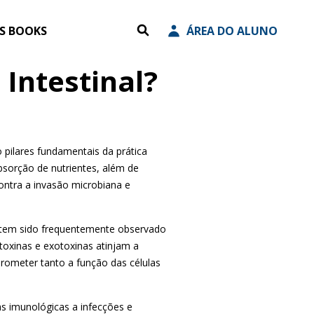
ES BOOKS
ÁREA DO ALUNO
 Intestinal?
ão pilares fundamentais da
prática
absorção de nutrientes, além de
ontra a invasão microbiana e
, tem sido frequentemente observado
otoxinas e exotoxinas atinjam a
rometer tanto a função das células
tas imunológicas a infecções e