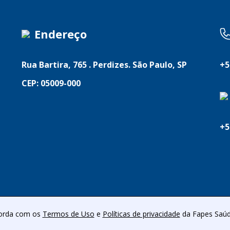
Endereço
Rua Bartira, 765 . Perdizes. São Paulo, SP
+5
CEP: 05009-000
+5
2026 FAPES SAÚDE TODOS OS DIREITOS RESERVADOS. DEVELOPED BY
@ EITO
corda com os
Termos de Uso
e
Políticas de privacidade
da Fapes Saúd