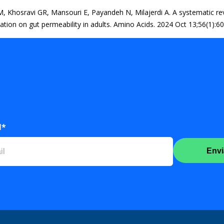
 Khosravi GR, Mansouri E, Payandeh N, Milajerdi A. A systematic revie
ion on gut permeability in adults. Amino Acids. 2024 Oct 13;56(1):60
l*