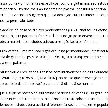
sse contexto, nutrientes específicos, como a glutamina, são estuda
aminoácido, um dos mais abundantes no plasma, constitui a principal 
ócitos T. Evidências sugerem que sua depleção durante infecções ou 
ento da permeabilidade.
a-análise de ensaios clínicos randomizados (ECRs) analisou os efeit
 No total, 216 pacientes foram incluídos no grupo intervenção e 212
de, a maioria dos estudos utilizou a relação lactulose/manitol.
 relevantes. Uma redução significativa na permeabilidade intestinal
dia de glutamina [WMD: -0,01; IC 95%: -0,10 a -0,08], enquanto nenhu
es a esse patamar.
fluenciou os resultados. Estudos com intervenções de curta duraç
de [WMD: -0,03; IC 95%: −0,04 a −0,02], ao passo que intervenções s
 o período de administração variou de 8 dias a 8 semanas.
ue a suplementação de glutamina em doses elevadas (> 30 g/dia) po
idade intestinal. No entanto, a ausência de resultados consistentes
e novos estudos para avaliar diferentes faixas de dosagem e populaç